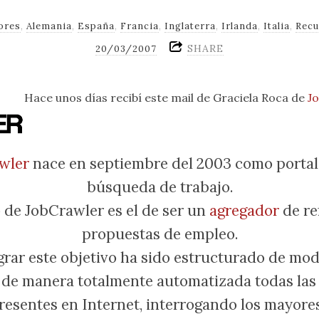
ores
,
Alemania
,
España
,
Francia
,
Inglaterra
,
Irlanda
,
Italia
,
Rec
SHARE
20/03/2007
Hace unos días recibí este mail de Graciela Roca de
J
wler
nace en septiembre del 2003 como portal 
búsqueda de trabajo.
o de JobCrawler es el de ser un
agregador
de re
propuestas de empleo.
grar este objetivo ha sido estructurado de mod
 de manera totalmente automatizada todas las 
resentes en Internet, interrogando los mayore