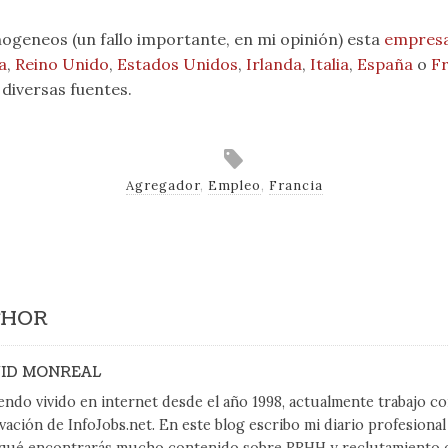
geneos (un fallo importante, en mi opinión) esta
empresa 
a
,
Reino Unido
,
Estados Unidos
,
Irlanda
,
Italia
,
España
o
Fr
diversas fuentes.
Agregador
,
Empleo
,
Francia
THOR
ID MONREAL
endo vivido en internet desde el año 1998, actualmente trabajo 
vación de InfoJobs.net. En este blog escribo mi diario profesiona