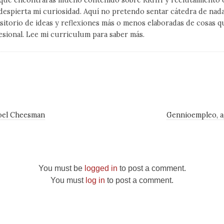
qué encontrarás mucho contenido sobre RRHH y reclutamiento on
despierta mi curiosidad. Aquí no pretendo sentar cátedra de nad
sitorio de ideas y reflexiones más o menos elaboradas de cosas q
esional. Lee mi curriculum para saber más.
oel Cheesman
Gennioempleo, 
You must be
logged in
to post a comment.
You must
log in
to post a comment.