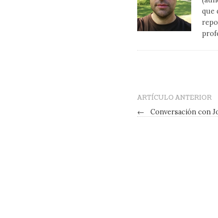
(aun
que 
repo
prof
ARTÍCULO ANTERIOR
←
Conversación con J