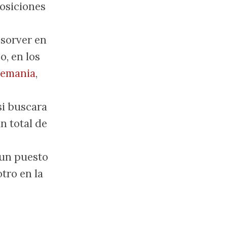
osiciones
bsorver en
o, en los
lemania
,
si buscara
n total de
 un puesto
otro en la