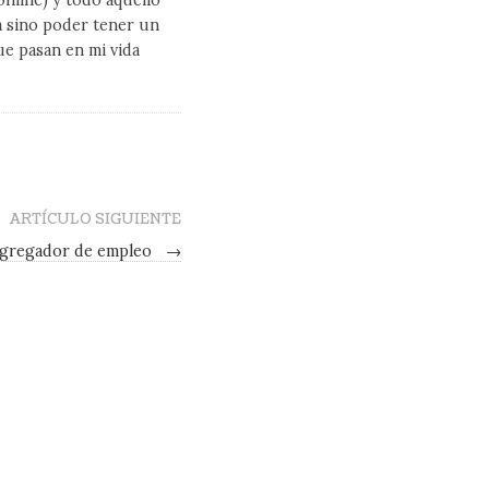
line) y todo aquello
a sino poder tener un
ue pasan en mi vida
ARTÍCULO SIGUIENTE
agregador de empleo
→