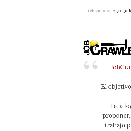
archivado en
Agregad
JobCra
El objetiv
Para lo
proponer,
trabajo p