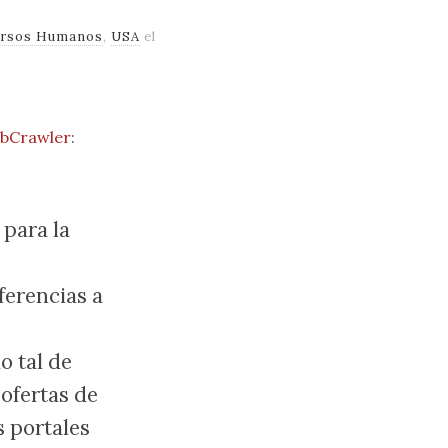
ursos Humanos
,
USA
el
obCrawler
:
para la
ferencias a
o tal de
ofertas de
s portales