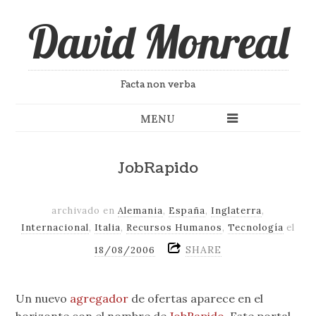
David Monreal
Facta non verba
MENU
JobRapido
archivado en
Alemania
,
España
,
Inglaterra
,
Internacional
,
Italia
,
Recursos Humanos
,
Tecnología
el
SHARE
18/08/2006
Un nuevo
agregador
de ofertas aparece en el