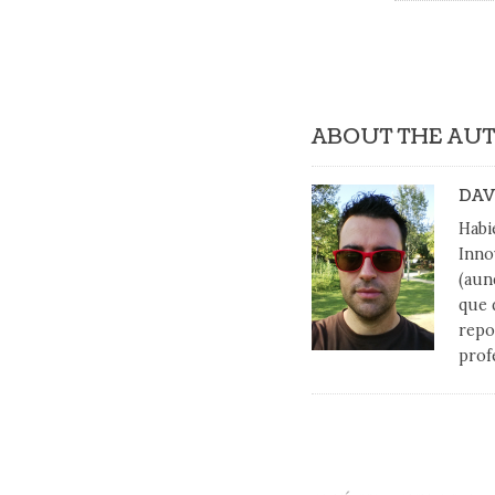
ABOUT THE AU
DAV
Habi
Inno
(aun
que 
repo
prof