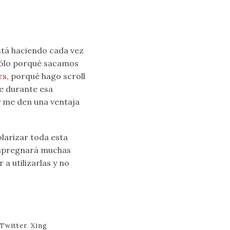
stá haciendo cada vez
sólo porqué sacamos
rs
, porqué hago scroll
e durante esa
y me den una ventaja
larizar toda esta
impregnará muchas
a utilizarlas y no
Twitter
,
Xing