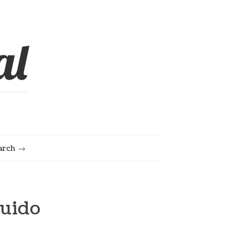
al
arch
ruido