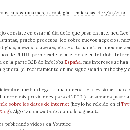
 en
Recursos Humanos
,
Tecnología
,
Tendencias
el
25/01/2010
jo consiste en estar al día de lo que pasa en internet. Leo
istintas, pruebo procesos, leo sobre nuevos negocios, nu
tiguas, nuevos procesos, etc. Hasta hace tres años me ce
mas de RRHH, pero desde mi aterrizaje en InfoJobs Intern
a en la parte B2B de InfoJobs
España
, mis intereses se han
n general (el reclutamiento online sigue siendo mi hobby y 
diciembre, me han llegado una docena de previsiones para
al fueron mis previciones para el 2009”). La semana pasad
culo sobre los datos de internet
(hoy lo he releído en el
Twi
Xing
). Algo tan impactante como lo siguiente:
s publicando videos en Youtube