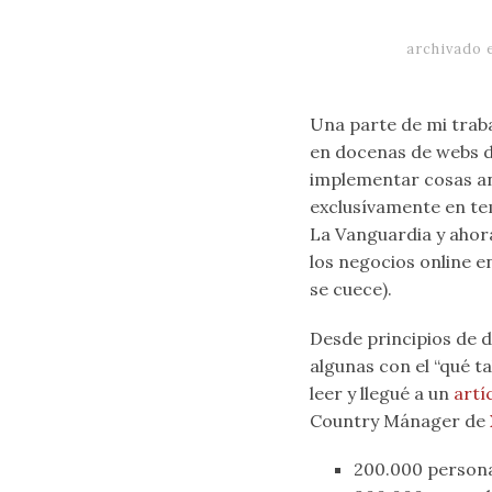
archivado
Una parte de mi traba
en docenas de webs d
implementar cosas an
exclusívamente en te
La Vanguardia y ahor
los negocios online e
se cuece).
Desde principios de 
algunas con el “qué t
leer y llegué a un
artí
Country Mánager de
200.000 persona