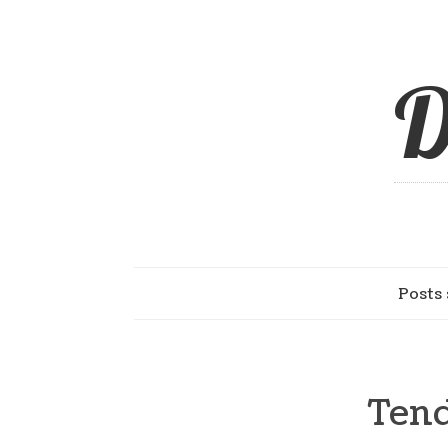
D
Posts 
Tend