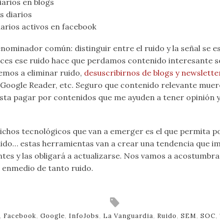
arios en blogs
s diarios
arios activos en facebook
nominador común: distinguir entre el ruido y la señal se e
veces ese ruido hace que perdamos contenido interesante 
emos a eliminar ruido,
desuscribirnos de blogs y newslette
Google Reader, etc. Seguro que contenido relevante muer
sta pagar por contenidos que me ayuden a tener opinión 
ichos tecnológicos que van a emerger es el que permita po
ido… estas herramientas van a crear una tendencia que 
ntes y las obligará a actualizarse. Nos vamos a acostumbrar 
o enmedio de tanto ruido.
,
Facebook
,
Google
,
InfoJobs
,
La Vanguardia
,
Ruido
,
SEM
,
SOC
,