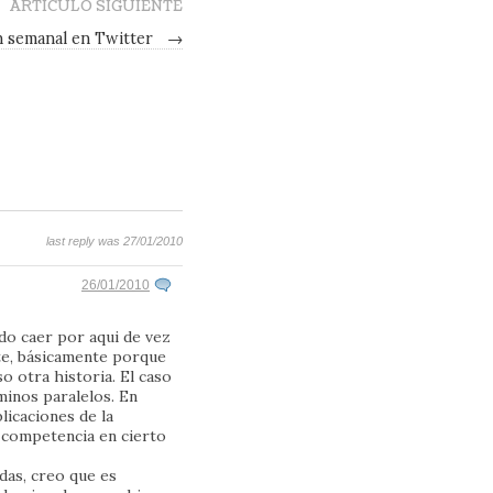
ARTÍCULO SIGUIENTE
 semanal en Twitter
→
last reply was 27/01/2010
26/01/2010
do caer por aqui de vez
te, básicamente porque
o otra historia. El caso
minos paralelos. En
licaciones de la
s competencia en cierto
das, creo que es