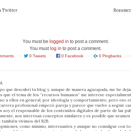
 Twitter
Resumen
You must be
logged in
to post a comment.
You must
log in
to post a comment.
mments
0 Tweets
0 Facebook
0 Pingbacks
d,
po que descubrí tu blog y, aunque de manera agazapada, me he deja
es que el tema de los “recursos humanos” me interese especialmen
eso a ellos en general, por ideología y comportamiento, pero eso es
carrera profesional empezó pareja y parece que vuelve a seguir ca
soy el responsable de los contenidos digitales de parte de las pub
iamente, nos interesan conceptos similares y es posible que seamo
 también vivimos del B2B.
opiniones, como mínimo, interesantes y aunque no comulgue con to