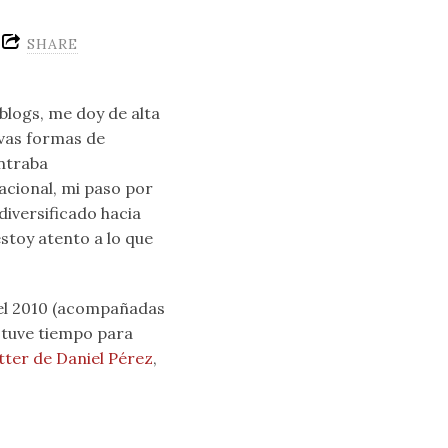
SHARE
 blogs, me doy de alta
evas formas de
ntraba
acional, mi paso por
 diversificado hacia
estoy atento a lo que
 el 2010 (acompañadas
a tuve tiempo para
tter de Daniel Pérez
,