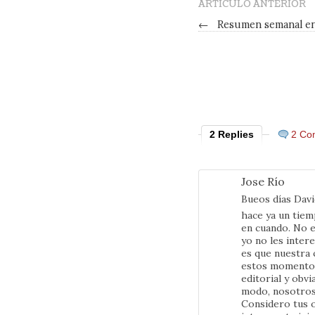
ARTÍCULO ANTERIOR
←
Resumen semanal en
2 Replies
2 Co
Jose Río
Bueos días Davi
hace ya un tiem
en cuando. No 
yo no les inter
es que nuestra 
estos momentos 
editorial y obv
modo, nosotros
Considero tus 