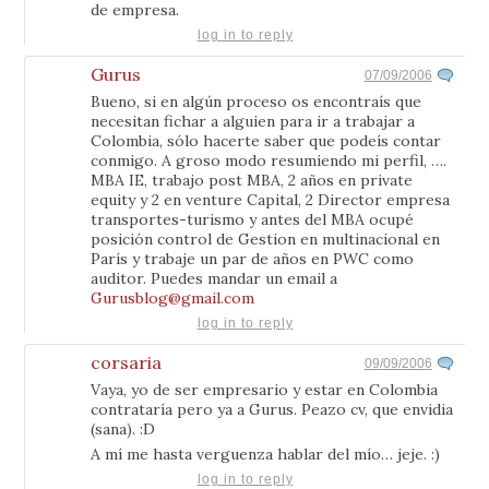
de empresa.
log in to reply
Gurus
07/09/2006
Bueno, si en algún proceso os encontraís que
necesitan fichar a alguien para ir a trabajar a
Colombia, sólo hacerte saber que podeís contar
conmigo. A groso modo resumiendo mi perfil, ….
MBA IE, trabajo post MBA, 2 años en private
equity y 2 en venture Capital, 2 Director empresa
transportes-turismo y antes del MBA ocupé
posición control de Gestion en multinacional en
París y trabaje un par de años en PWC como
auditor. Puedes mandar un email a
Gurusblog@gmail.com
log in to reply
corsaria
09/09/2006
Vaya, yo de ser empresario y estar en Colombia
contrataría pero ya a Gurus. Peazo cv, que envidia
(sana). :D
A mí me hasta verguenza hablar del mío… jeje. :)
log in to reply