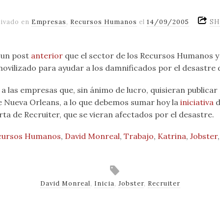
SH
hivado en
Empresas
,
Recursos Humanos
el
14/09/2005
 un post
anterior
que el sector de los Recursos Humanos y 
ovilizado para ayudar a los damnificados por el desastre 
a las empresas que, sin ánimo de lucro, quisieran publicar
de Nueva Orleans, a lo que debemos sumar hoy la
iniciativa
d
rta de Recruiter, que se vieran afectados por el desastre.
cursos Humanos
,
David Monreal
,
Trabajo
,
Katrina
,
Jobster
David Monreal
,
Inicia
,
Jobster
,
Recruiter