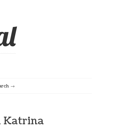
al
arch
l Katrina