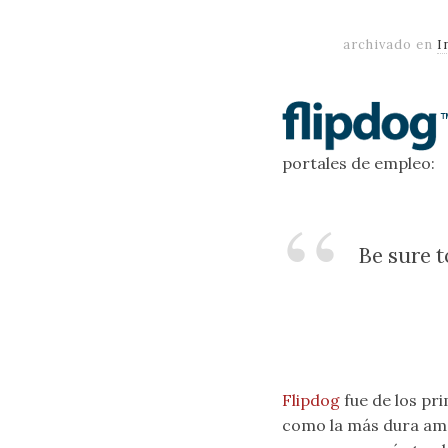
archivado en
I
portales de empleo:
Be sure t
Flipdog
fue de los pr
como la más dura ame