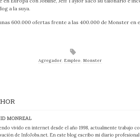
en Europa con Jobline, Jeff Taylor sacó su talonario e i
og a la suya.
unas 600.000 ofertas frente a las 400.000 de Monster en 
Agregador
,
Empleo
,
Monster
THOR
ID MONREAL
endo vivido en internet desde el año 1998, actualmente trabajo 
vación de InfoJobs.net. En este blog escribo mi diario profesiona