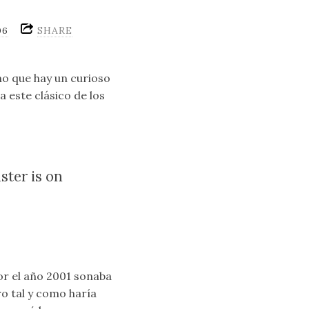
SHARE
06
no que hay un curioso
 este clásico de los
ster is on
or el año 2001 sonaba
 tal y como haría