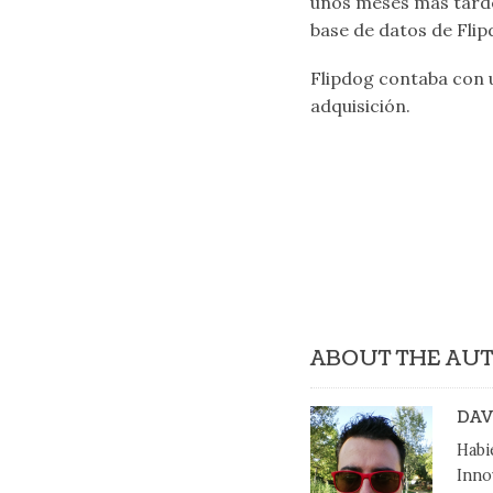
unos meses más tarde 
base de datos de Flipd
Flipdog contaba con 
adquisición.
ABOUT THE AU
DAV
Habi
Inno