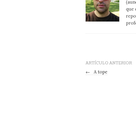
(aun
que 
repo
prof
ARTÍCULO ANTERIOR
←
A tope