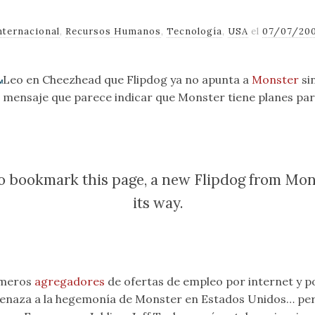
nternacional
,
Recursos Humanos
,
Tecnología
,
USA
el
07/07/20
Leo en Cheezhead que Flipdog ya no apunta a
Monster
si
mensaje que parece indicar que Monster tiene planes para
o bookmark this page, a new Flipdog from Mon
its way.
imeros
agregadores
de ofertas de empleo por internet y p
naza a la hegemonía de Monster en Estados Unidos… pero