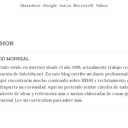
Glassdoor
,
Google
,
Inicia
,
Microsoft
,
Yahoo
THOR
ID MONREAL
endo vivido en internet desde el año 1998, actualmente trabajo 
vación de InfoJobs.net. En este blog escribo mi diario profesiona
qué encontrarás mucho contenido sobre RRHH y reclutamiento on
despierta mi curiosidad. Aquí no pretendo sentar cátedra de nad
sitorio de ideas y reflexiones más o menos elaboradas de cosas q
esional. Lee mi curriculum para saber más.