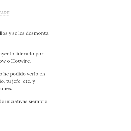
HARE
llos y se les desmonta
oyecto liderado por
low o Hotwire.
o he podido verlo en
 tu jefe, etc. y
iones.
 iniciativas siempre