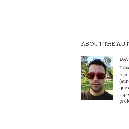
ABOUT THE AU
DAV
Habi
Inno
(aun
que 
repo
prof