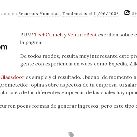
S
ivado en
Recursos Humanos
,
Tendencias
el
11/06/2008
BUM!
TechCrunch
y
VentureBeat
escriben sobre e
la página.
De todos modos, resulta muy interesante este pr
gente con experiencia en webs como Expedia, Zil
e
Glassdoor
es simple y el resultado… bueno, de momento n
prometedor: opina sobre aspectos de tu empresa, tu salario,
lariales de las diferentes empresas de las cuales hay opin
rren pocas formas de generar ingresos, pero este tipo de