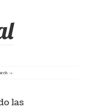
al
arch
do las