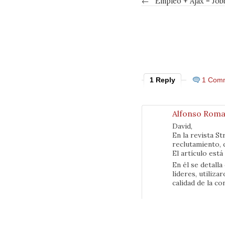
←
Empleo + Ajax = Job
1 Reply
1 Com
Alfonso Rom
David,
En la revista S
reclutamiento, 
El artículo est
En él se detall
líderes, utiliz
calidad de la c