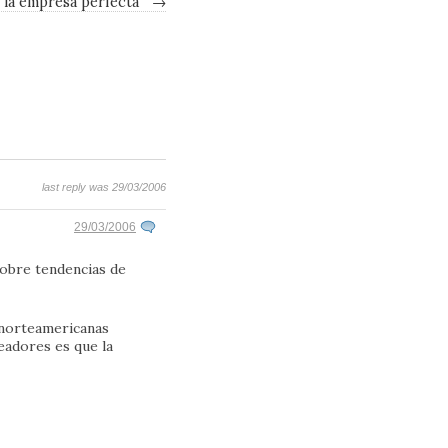
 la empresa perfecta
→
last reply was 29/03/2006
29/03/2006
sobre tendencias de
 norteamericanas
eadores es que la