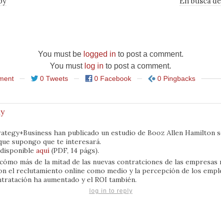
by
En busca de
You must be
logged in
to post a comment.
You must
log in
to post a comment.
ment
0 Tweets
0 Facebook
0 Pingbacks
ay
trategy+Business han publicado un estudio de Booz Allen Hamilton 
que supongo que te interesará.
á disponible
aquí
(PDF, 14 págs).
a cómo más de la mitad de las nuevas contratciones de las empresas
aron el reclutamiento online como medio y la percepción de los empl
ontratación ha aumentado y el ROI también.
log in to reply