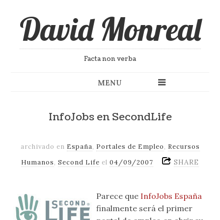
David Monreal
Facta non verba
MENU
InfoJobs en SecondLife
archivado en
España
,
Portales de Empleo
,
Recursos
SHARE
Humanos
,
Second Life
el
04/09/2007
Parece que
InfoJobs España
finalmente será el primer