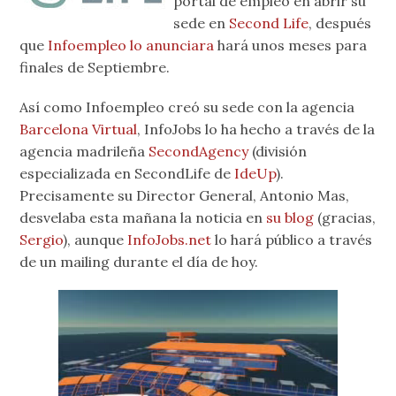
portal de empleo en abrir su
sede en
Second Life
, después
que
Infoempleo
lo anunciara
hará unos meses para
finales de Septiembre.
Así como Infoempleo creó su sede con la agencia
Barcelona Virtual
, InfoJobs lo ha hecho a través de la
agencia madrileña
SecondAgency
(división
especializada en SecondLife de
IdeUp
).
Precisamente su Director General, Antonio Mas,
desvelaba esta mañana la noticia en
su blog
(gracias,
Sergio
), aunque
InfoJobs.net
lo hará público a través
de un mailing durante el día de hoy.