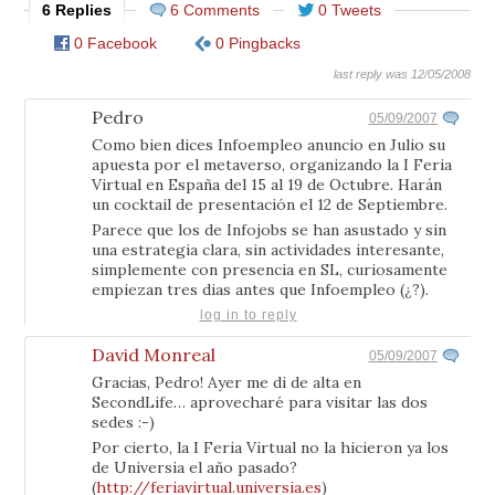
6 Replies
6 Comments
0 Tweets
0 Facebook
0 Pingbacks
last reply was 12/05/2008
Pedro
05/09/2007
Como bien dices Infoempleo anuncio en Julio su
apuesta por el metaverso, organizando la I Feria
Virtual en España del 15 al 19 de Octubre. Harán
un cocktail de presentación el 12 de Septiembre.
Parece que los de Infojobs se han asustado y sin
una estrategia clara, sin actividades interesante,
simplemente con presencia en SL, curiosamente
empiezan tres dias antes que Infoempleo (¿?).
log in to reply
David Monreal
05/09/2007
Gracias, Pedro! Ayer me di de alta en
SecondLife… aprovecharé para visitar las dos
sedes :-)
Por cierto, la I Feria Virtual no la hicieron ya los
de Universia el año pasado?
(
http://feriavirtual.universia.es
)