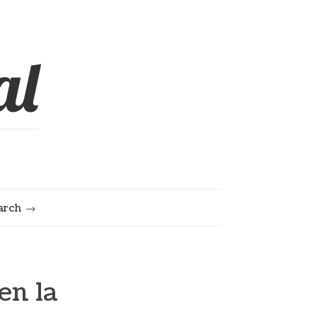
al
arch
en la