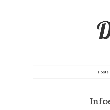
D
Posts 
Info