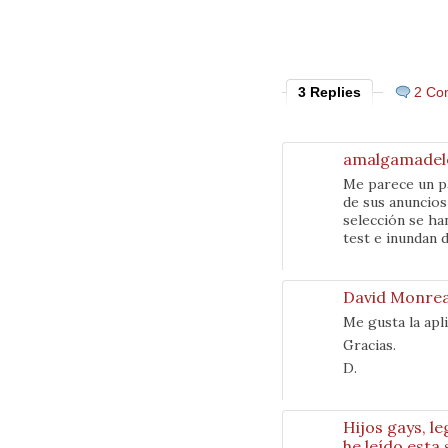
3 Replies
2 Co
amalgamadel
Me parece un pa
de sus anuncios
selección se ha
test e inundan 
David Monrea
Me gusta la apl
Gracias.
D.
Hijos gays, l
he leído esta