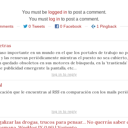
You must be
logged in
to post a comment.
You must
log in
to post a comment.
mments
0 Tweets
0 Facebook
1 Pingback
etras
so importante en un mundo en el que los portales de trabajo no po
 y las renuevan periódicamente mientras el puesto no sea cubierto, 
n quedado obsoletos en sus motores de búsqueda, en la ‘trastienda’
de publicidad emergente la pantalla, etc…
log in to reply
l
icación que le encuentras al RSS en comparación con los mails perió
log in to reply
egalizar las drogas, trucos para pensar… No querrás saber 
 semana. Weeklog.IX (146) | Yoriento