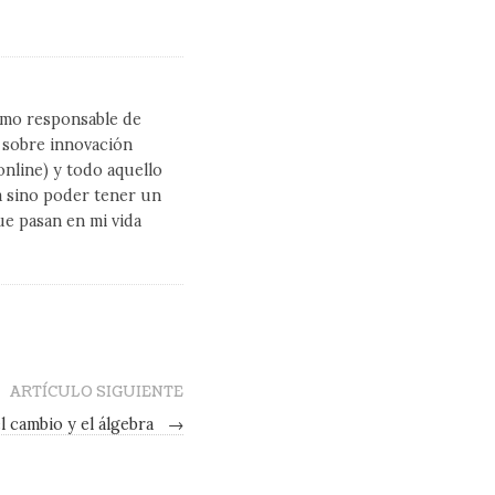
como responsable de
l sobre innovación
line) y todo aquello
a sino poder tener un
ue pasan en mi vida
ARTÍCULO SIGUIENTE
l cambio y el álgebra
→