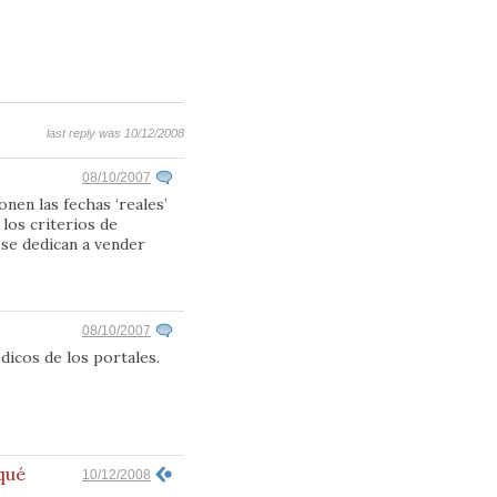
last reply was 10/12/2008
08/10/2007
nen las fechas ‘reales’
los criterios de
 se dedican a vender
08/10/2007
dicos de los portales.
qué
10/12/2008