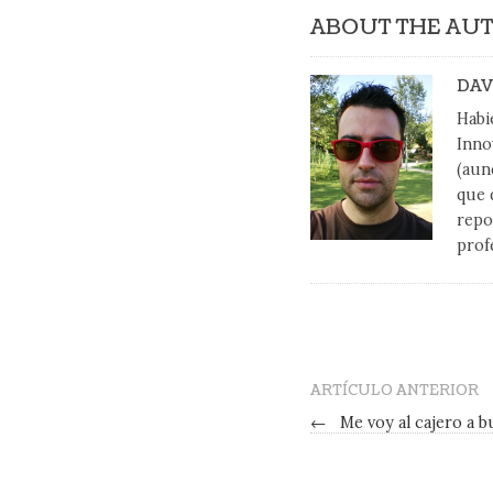
ABOUT THE AU
DAV
Habi
Inno
(aun
que 
repo
prof
ARTÍCULO ANTERIOR
←
Me voy al cajero a b