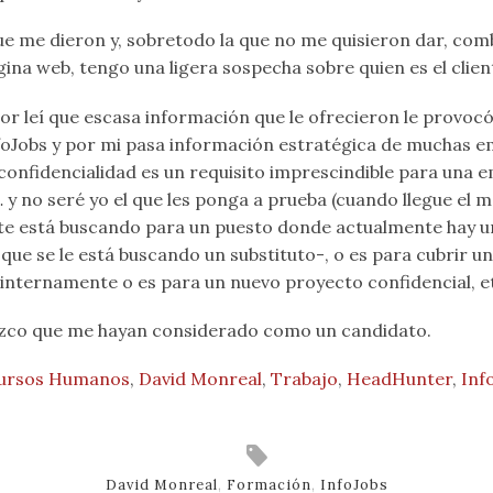
ue me dieron y, sobretodo la que no me quisieron dar, co
ina web, tengo una ligera sospecha sobre quien es el client
or leí que escasa información que le ofrecieron le provocó
foJobs y por mi pasa información estratégica de muchas e
confidencialidad es un requisito imprescindible para una 
 y no seré yo el que les ponga a prueba (cuando llegue el
ente está buscando para un puesto donde actualmente hay u
 que se le está buscando un substituto-, o es para cubrir u
internamente o es para un nuevo proyecto confidencial, e
ezco que me hayan considerado como un candidato.
ursos Humanos
,
David Monreal
,
Trabajo
,
HeadHunter
,
Inf
David Monreal
,
Formación
,
InfoJobs