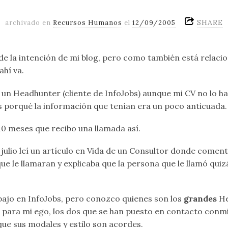
SHARE
archivado en
Recursos Humanos
el
12/09/2005
e la intención de mi blog, pero como también está relaci
hí va.
 un Headhunter (cliente de InfoJobs) aunque mi CV no lo h
s porqué la información que tenían era un poco anticuada.
10 meses que recibo una llamada así.
ulio leí un artículo en Vida de un Consultor donde coment
e le llamaran y explicaba que la persona que le llamó quiz
bajo en InfoJobs, pero conozco quienes son los
grandes
He
para mi ego, los dos que se han puesto en contacto conm
ue sus modales y estilo son acordes.