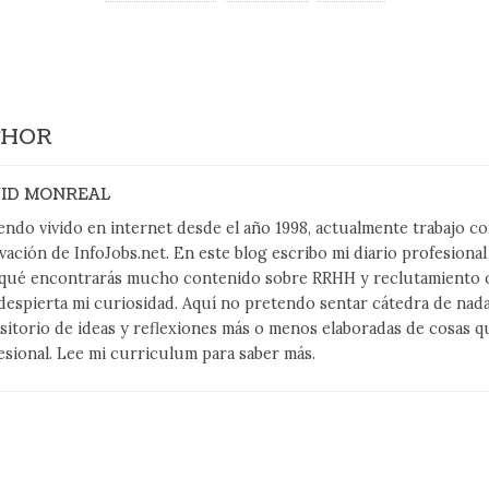
THOR
ID MONREAL
endo vivido en internet desde el año 1998, actualmente trabajo 
vación de InfoJobs.net. En este blog escribo mi diario profesiona
qué encontrarás mucho contenido sobre RRHH y reclutamiento on
despierta mi curiosidad. Aquí no pretendo sentar cátedra de nad
sitorio de ideas y reflexiones más o menos elaboradas de cosas q
esional. Lee mi curriculum para saber más.