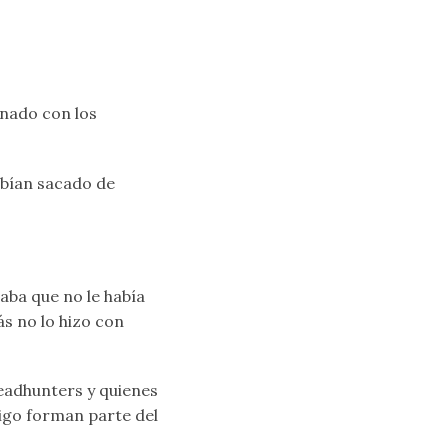
onado con los
abían sacado de
aba que no le había
ás no lo hizo con
adhunters y quienes
igo forman parte del