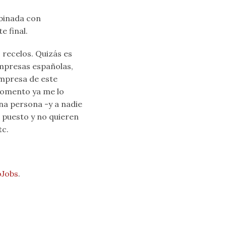
mbinada con
e final.
 recelos. Quizás es
mpresas españolas,
empresa de este
 momento ya me lo
na persona -y a nadie
n puesto y no quieren
tc.
oJobs
.