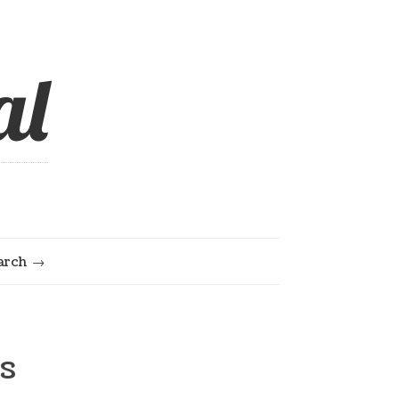
al
arch
s