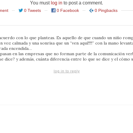
You must
log in
to post a comment.
ment
0 Tweets
0 Facebook
0 Pingbacks
cuerdo con lo que planteas. Es aquello de que cuando un niño rom
n voz calmada y una sonrisa que un “ven aquí!!!!!” con la mano levant
irada encendida…
pasan en las empresas que no forman parte de la comunicación verb
e dice? y además, cuánta diferencia entre lo que se dice y el cómo s
log in to reply