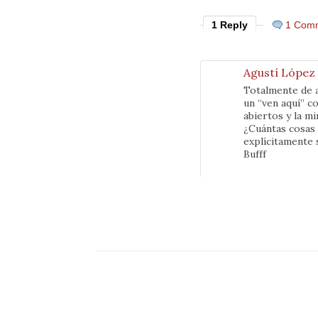
1 Reply
1 Com
Agustí López
Totalmente de a
un “ven aquí” co
abiertos y la m
¿Cuántas cosas 
explícitamente s
Bufff