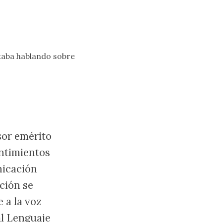
taba hablando sobre
sor emérito
entimientos
nicación
ción se
 a la voz
al Lenguaje