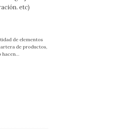
ación. etc)
ntidad de elementos
u cartera de productos,
no hacen…