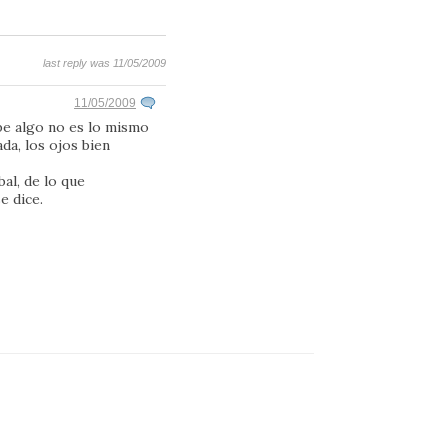
last reply was 11/05/2009
11/05/2009
pe algo no es lo mismo
ada, los ojos bien
al, de lo que
e dice.