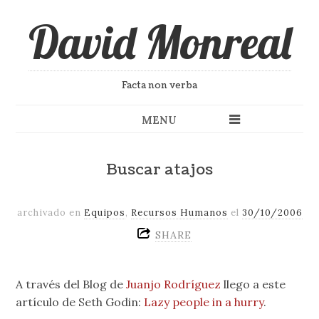
David Monreal
Facta non verba
MENU
Buscar atajos
archivado en
Equipos
,
Recursos Humanos
el
30/10/2006
SHARE
A través del Blog de
Juanjo Rodríguez
llego a este
artículo de Seth Godin:
Lazy people in a hurry
.