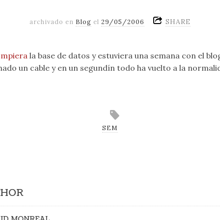
SHARE
archivado en
Blog
el
29/05/2006
ompiera
la base de datos y estuviera una semana con el blo
ado un cable y en un segundín todo ha vuelto a la normali
SEM
THOR
ID MONREAL