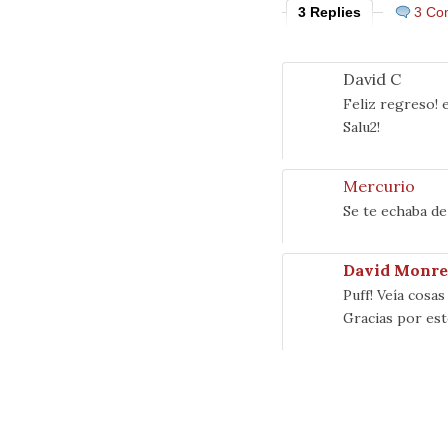
3 Replies
3 Co
David C
Feliz regreso!
Salu2!
Mercurio
Se te echaba d
David Monre
Puff! Veía cosa
Gracias por est