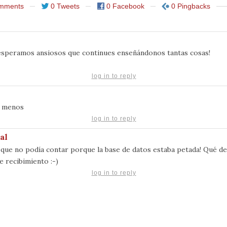
mments
0 Tweets
0 Facebook
0 Pingbacks
 esperamos ansiosos que continues enseñándonos tantas cosas!
log in to reply
e menos
log in to reply
al
s que no podía contar porque la base de datos estaba petada! Qué d
e recibimiento :-)
log in to reply