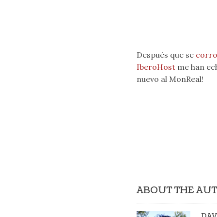
Después que se
corr
IberoHost
me han ech
nuevo al MonReal!
ABOUT THE AU
DAV