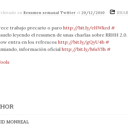
SHA
rchivado en
Resumen semanal Twitter
el
20/12/2010
frece trabajo precario o paro
http://bit.ly/eHWked
#
l suelo leyendo el resumen de unas charlas sobre RRHH 2.0
low entra en los refrescos
http://bit.ly/gQyU4b
#
miando, información oficial
http://bit.ly/h6sYSh
#
Tools
THOR
ID MONREAL