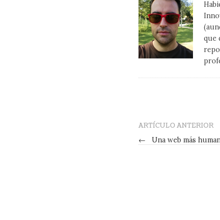
Habi
Inno
(aun
que 
repo
prof
ARTÍCULO ANTERIOR
←
Una web más huma