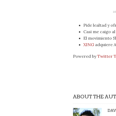
a
Pide lealtad y o
Casi me caigo a
El movimiento S
XING
adquiere A
Powered by
Twitter 
ABOUT THE AU
DAV