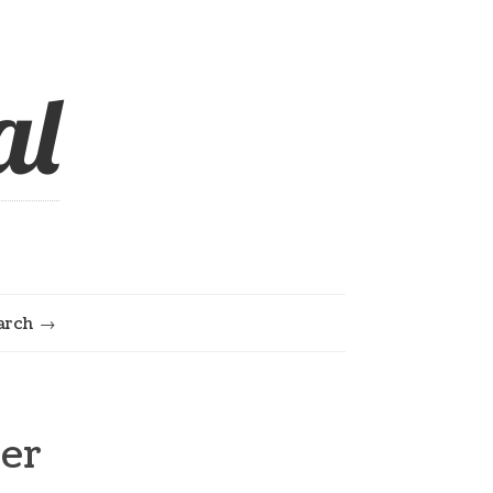
al
arch
er