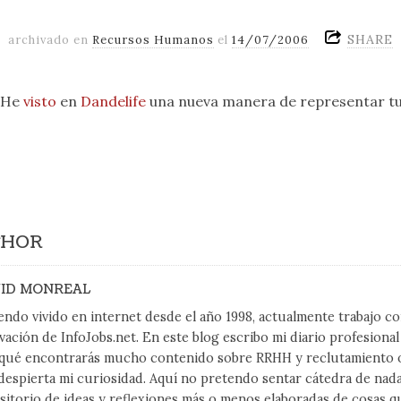
SHARE
archivado en
Recursos Humanos
el
14/07/2006
. He
visto
en
Dandelife
una nueva manera de representar tu
THOR
ID MONREAL
endo vivido en internet desde el año 1998, actualmente trabajo 
vación de InfoJobs.net. En este blog escribo mi diario profesiona
qué encontrarás mucho contenido sobre RRHH y reclutamiento on
despierta mi curiosidad. Aquí no pretendo sentar cátedra de nad
sitorio de ideas y reflexiones más o menos elaboradas de cosas q