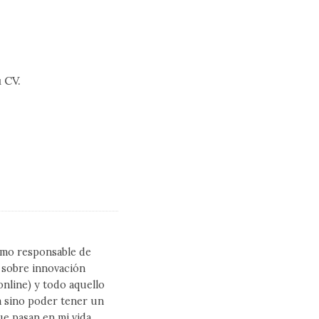
 CV.
como responsable de
l sobre innovación
line) y todo aquello
a sino poder tener un
ue pasan en mi vida