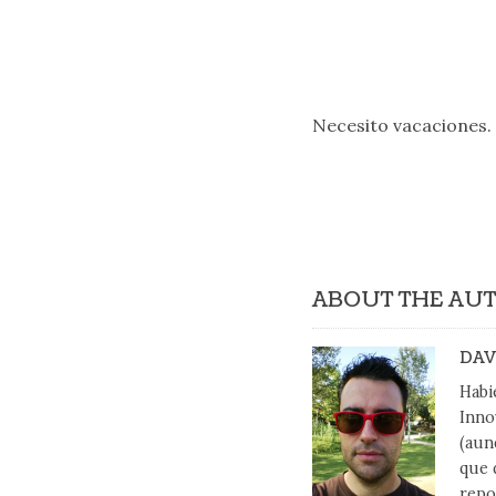
Necesito vacaciones
ABOUT THE AU
DAV
Habi
Inno
(aun
que 
repo