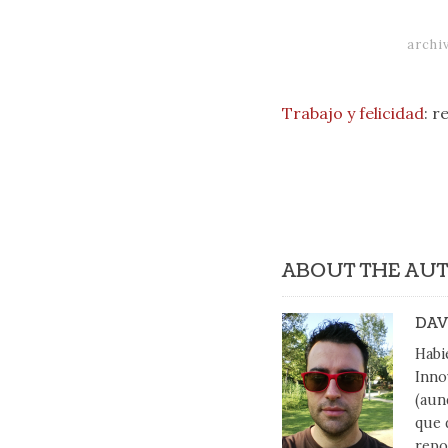
archi
Trabajo y felicidad
: r
ABOUT THE AU
DAV
Habi
Inno
(aun
que 
repo