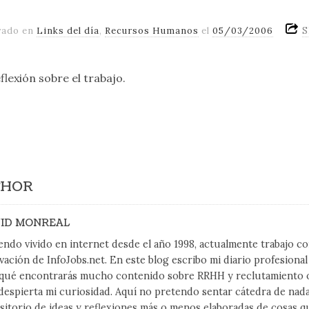
vado en
Links del día
,
Recursos Humanos
el
05/03/2006
eflexión sobre el trabajo.
THOR
ID MONREAL
endo vivido en internet desde el año 1998, actualmente trabajo 
vación de InfoJobs.net. En este blog escribo mi diario profesiona
qué encontrarás mucho contenido sobre RRHH y reclutamiento on
despierta mi curiosidad. Aquí no pretendo sentar cátedra de nad
sitorio de ideas y reflexiones más o menos elaboradas de cosas q