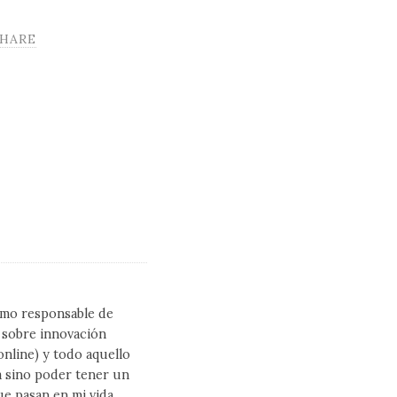
SHARE
como responsable de
l sobre innovación
line) y todo aquello
a sino poder tener un
ue pasan en mi vida