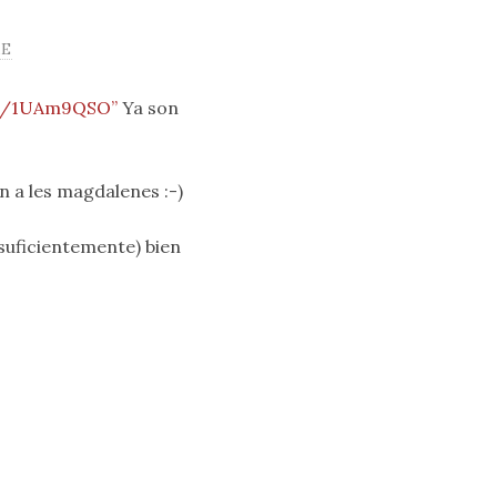
RE
co/1UAm9QSO”
Ya son
n a les magdalenes :-)
(suficientemente) bien