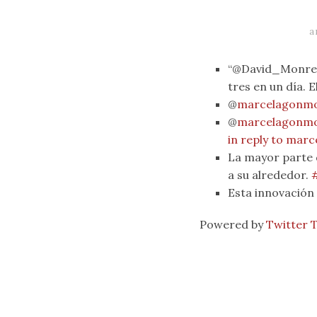
a
“@David_Monreal
tres en un día. 
@
marcelagonm
@
marcelagonm
in reply to mar
La mayor parte d
a su alrededor.
Esta innovación 
Powered by
Twitter 