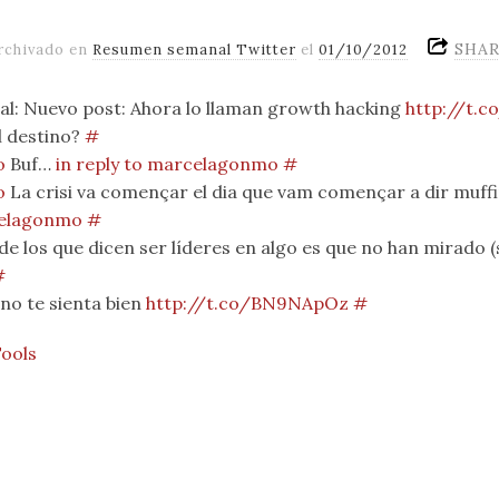
SHA
rchivado en
Resumen semanal Twitter
el
01/10/2012
: Nuevo post: Ahora lo llaman growth hacking
http://t.
El destino?
#
o
Buf…
in reply to marcelagonmo
#
o
La crisi va començar el dia que vam començar a dir muffi
celagonmo
#
e los que dicen ser líderes en algo es que no han mirado 
#
no te sienta bien
http://t.co/BN9NApOz
#
Tools