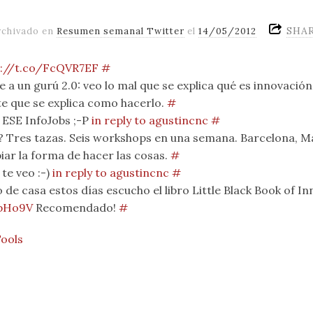
SHA
rchivado en
Resumen semanal Twitter
el
14/05/2012
p://t.co/FcQVR7EF
#
e a un gurú 2.0: veo lo mal que se explica qué es innovación
 que se explica como hacerlo.
#
 ESE InfoJobs ;-P
in reply to agustincnc
#
? Tres tazas. Seis workshops en una semana. Barcelona, Ma
ar la forma de hacer las cosas.
#
te veo :-)
in reply to agustincnc
#
 de casa estos días escucho el libro Little Black Book of I
gpHo9V
Recomendado!
#
Tools