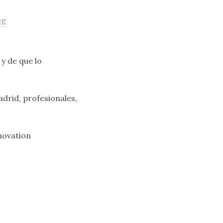
RE
 y de que lo
drid, profesionales,
nnovation