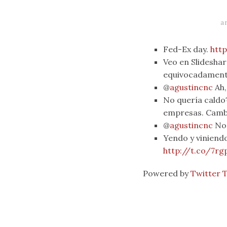
a
Fed-Ex day.
htt
Veo en Slideshar
equivocadamente
@
agustincnc
Ah,
No quería caldo
empresas. Cambi
@
agustincnc
No 
Yendo y viniendo
http://t.co/7r
Powered by
Twitter 