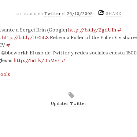
SHARE
archivado en
Twitter
el
26/10/2009
esante a Sergei Brin (Google)
http://bit.ly/2gdUIh
#
:
http://bit.ly/1GXiL8
Rebecca Fuller of the Fuller CV share
 CV
#
@bbcworld: El uso de Twitter y redes sociales cuesta 1500
glesas
http://bit.ly/3pMvF
#
Tools
Updates Twitter