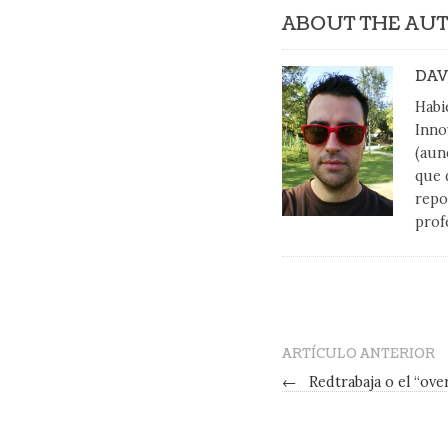
ABOUT THE AU
DAV
Habi
Inno
(aun
que 
repo
prof
ARTÍCULO ANTERIOR
←
Redtrabaja o el “ov