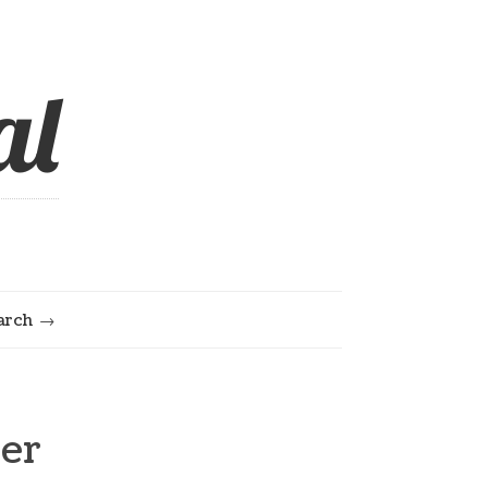
al
arch
er