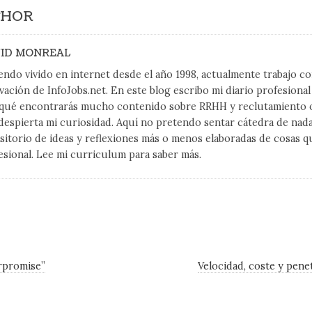
THOR
ID MONREAL
endo vivido en internet desde el año 1998, actualmente trabajo 
vación de InfoJobs.net. En este blog escribo mi diario profesiona
qué encontrarás mucho contenido sobre RRHH y reclutamiento on
despierta mi curiosidad. Aquí no pretendo sentar cátedra de nad
sitorio de ideas y reflexiones más o menos elaboradas de cosas q
esional. Lee mi curriculum para saber más.
erpromise”
Velocidad, coste y pene