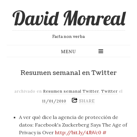
David Monreal
Facta non verba
MENU
Resumen semanal en Twitter
archivado en
Resumen semanal Twitter
,
Twitter
el
SHARE
11/01/2010
A ver qué dice la agencia de protección de
datos: Facebook's Zuckerberg Says The Age of
Privacy is Over
http://bit.ly/4JbVc0
#