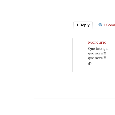
1 Reply
1 Com
Mercurio
Que intriga …
que sera!!!!
que sera!!!!
:D