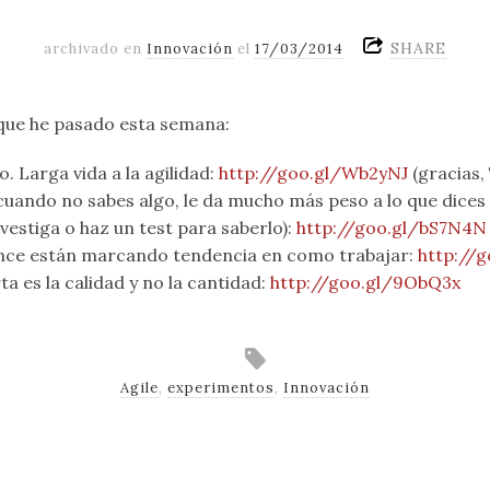
SHARE
archivado en
Innovación
el
17/03/2014
 que he pasado esta semana:
. Larga vida a la agilidad:
http://goo.gl/Wb2yNJ
(gracias,
 cuando no sabes algo, le da mucho más peso a lo que dices 
nvestiga o haz un test para saberlo):
http://goo.gl/bS7N4N
nce están marcando tendencia en como trabajar:
http://
ta es la calidad y no la cantidad:
http://goo.gl/9ObQ3x
Agile
,
experimentos
,
Innovación