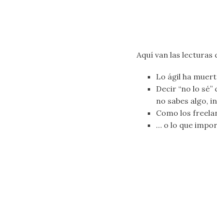
Aquí van las lecturas
Lo ágil ha muerto
Decir “no lo sé”
no sabes algo, i
Como los freela
… o lo que impor