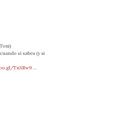
 Toni)
cuando sí sabes (y si
goo.gl/TnXRw9
…