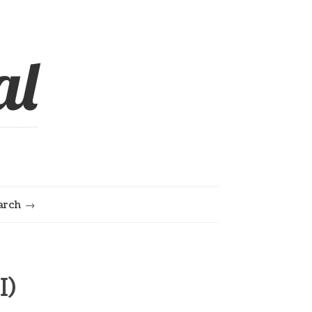
al
arch
I)