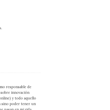
s.
como responsable de
l sobre innovación
line) y todo aquello
a sino poder tener un
ue pasan en mi vida