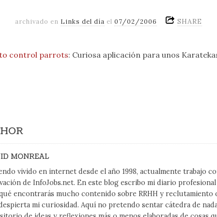
SHARE
archivado en
Links del día
el
07/02/2006
to control parrots
: Curiosa aplicación para unos Karateka
THOR
ID MONREAL
endo vivido en internet desde el año 1998, actualmente trabajo 
vación de InfoJobs.net. En este blog escribo mi diario profesiona
qué encontrarás mucho contenido sobre RRHH y reclutamiento on
despierta mi curiosidad. Aquí no pretendo sentar cátedra de nad
sitorio de ideas y reflexiones más o menos elaboradas de cosas q