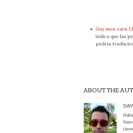
Gay men earn £1
indica que las p
podría traducirm
ABOUT THE AU
DAV
Habi
Inno
(aun